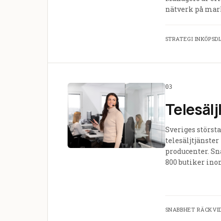
nätverk på mar
STRATEGI
·
INKÖPSD
03
Telesälj
Sveriges största
telesäljtjänste
producenter. Sn
800 butiker ino
SNABBHET
·
RÄCKVI