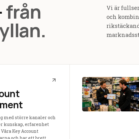
—
från
Vi är fulls
och kombin
hyllan.
rikstäckand
marknadsst
ount
ment
og med större kanaler och
er kunskap, erfarenhet
 Våra Key Account
arna och har ett brett