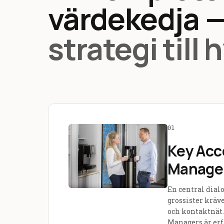
värdekedja 
strategi till 
01
Key Acc
Manage
En central dial
grossister kräv
och kontaktnät.
Managers är erf