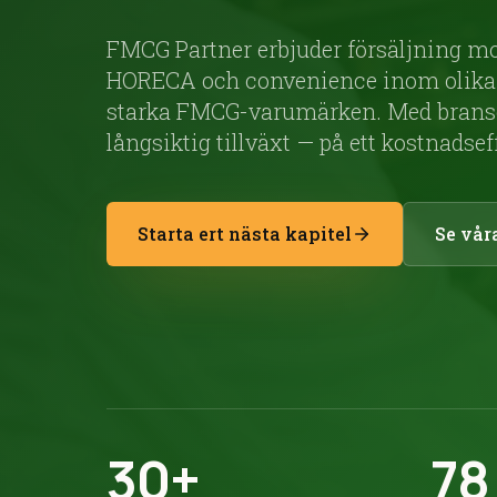
FMCG Partner erbjuder försäljning mot
HORECA och convenience inom olika k
starka FMCG-varumärken. Med bransch
långsiktig tillväxt — på ett kostnadseff
Starta ert nästa kapitel
Se vår
30+
78