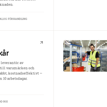
knaden.
IALOG
·
FÖRHANDLING
kår
 leverantör av
r till varumärken och
abbt, kostnadseffektivt —
m 10 arbetsdagar.
DD
·
ROI