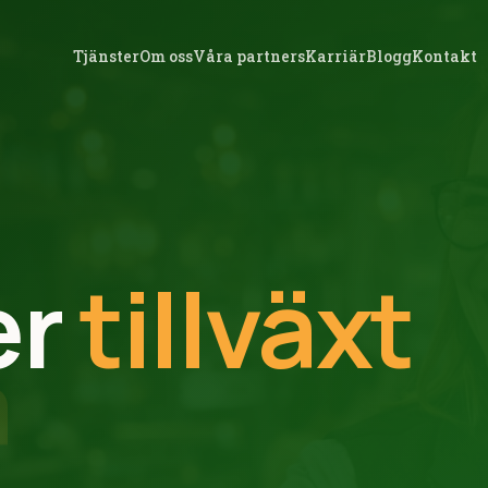
Tjänster
Om oss
Våra partners
Karriär
Blogg
Kontakt
er
tillväxt
utiker