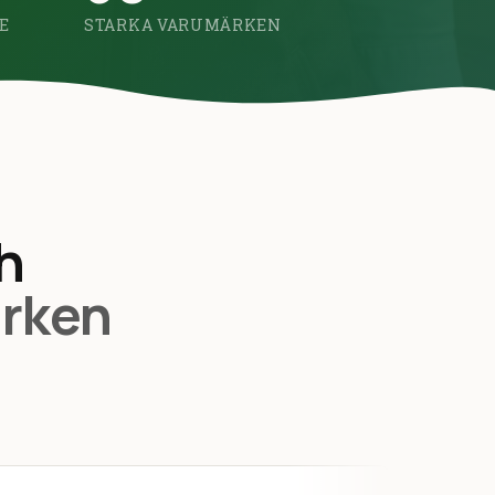
E
STARKA VARUMÄRKEN
h
rken