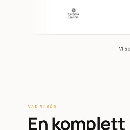
Vi ha
VAD VI GÖR
En komplett