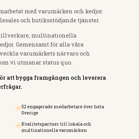
amarbetat med varumärken och kedjor
elesales och butiksstödjande tjänster.
tillverkare, multinationella
djor. Gemensamt för alla våra
utveckla varumärkets närvaro och
om vi utmanar status quo.
 för att bygga framgången och leverera
erfrågar.
52 engagerade medarbetare över hela
Sverige
Kvalitetspartner till lokala och
multinationella varumärken