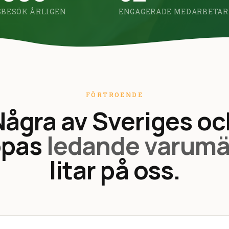
BESÖK ÅRLIGEN
ENGAGERADE MEDARBETAR
FÖRTROENDE
Några av Sveriges oc
opas
ledande varumä
litar på oss.